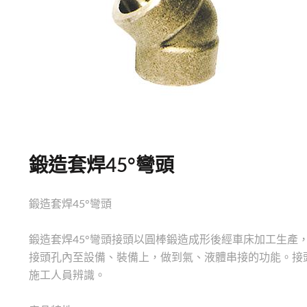
鍛造套焊45°彎頭
鍛造套焊45°彎頭
鍛造套焊45°彎頭接頭以圓棒鍛造成形後經車床加工生產
接頭孔內至設備、裝備上，做到氣、液體串接的功能。接
施工人員辨識。