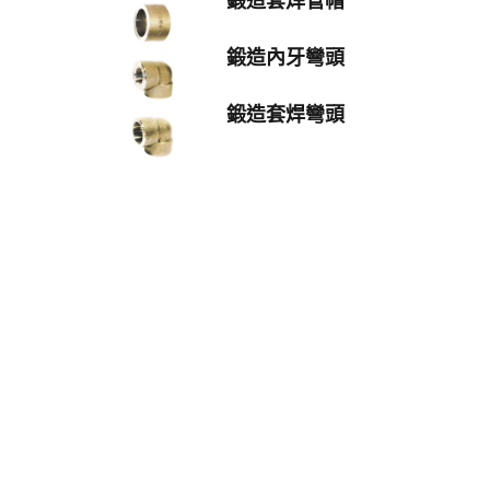
鍛造套焊管帽
鍛造內牙彎頭
鍛造套焊彎頭