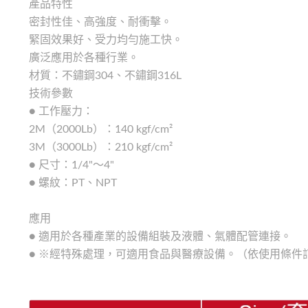
產品特性
密封性佳、高強度、耐衝擊。
緊固效果好、受力均勻施工快。
廣泛應用於各種行業。
材質：不鏽鋼304、不鏽鋼316L
技術參數
● 工作壓力：
2M（2000Lb）：140 kgf/cm²
3M（3000Lb）：210 kgf/cm²
● 尺寸：1/4"～4"
● 螺紋：PT、NPT
應用
● 適用於各種產業的設備組裝及液體、氣體配管連接。
● ※經特殊處理，可適用食品與醫療設備。（依使用條件