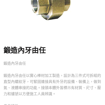
鍛造內牙由任
鍛造內牙由任
鍛造內牙由任以實心棒材加工製造，設計為三件式可拆組的
直型內螺紋牙，可緊固連接具有外牙的設備、裝備上，做到
氣、液體串接的功能。接頭本體外皆標示有材質、尺寸、壓
力和爐號以方便施工人員辨識。