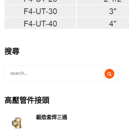
搜尋
高壓管件接頭
鍛造套焊三通