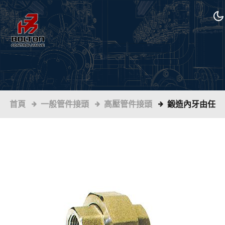
首頁
一般管件接頭
高壓管件接頭
鍛造內牙由任