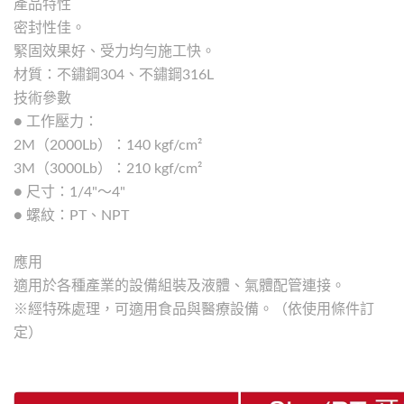
產品特性
密封性佳。
緊固效果好、受力均勻施工快。
材質：不鏽鋼304、不鏽鋼316L
技術參數
● 工作壓力：
2M（2000Lb）：140 kgf/cm²
3M（3000Lb）：210 kgf/cm²
● 尺寸：1/4"～4"
● 螺紋：PT、NPT
應用
適用於各種產業的設備組裝及液體、氣體配管連接。
※經特殊處理，可適用食品與醫療設備。（依使用條件訂
定）