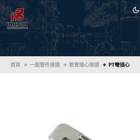
首頁
一般管件接頭
軟管插心接頭
PT彎插心